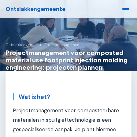
Ontslakkengemeente
Ontslakkengemeente
›
Projectmanagement
Projectmanagement voor composted
material use footprint injection molding
engineering: projecten plannen
Wat is het?
Projectmanagement voor composteerbare
materialen in spuitgiettechnologie is een
gespecialiseerde aanpak. Je plant hiermee