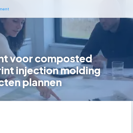
ment
t voor composted
int injection molding
cten plannen