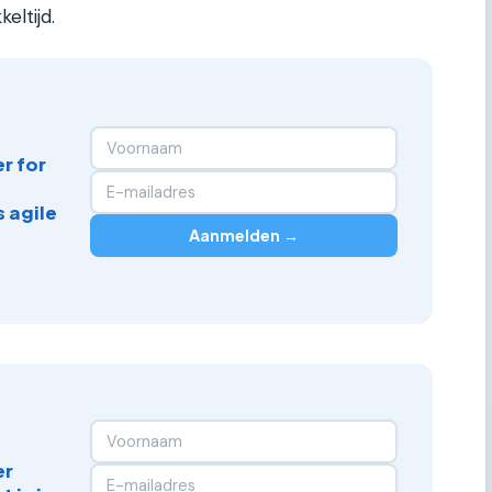
eltijd.
r for
 agile
Aanmelden →
er