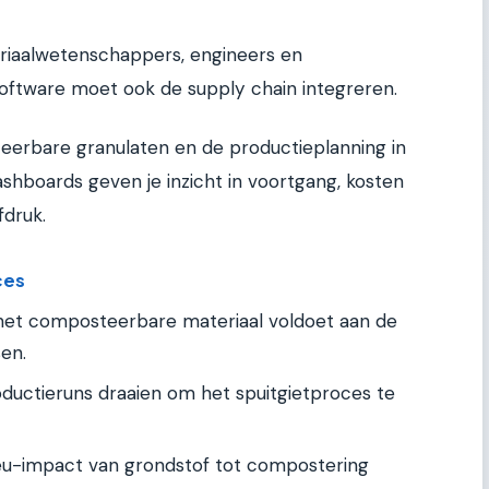
eriaalwetenschappers, engineers en
oftware moet ook de supply chain integreren.
eerbare granulaten en de productieplanning in
shboards geven je inzicht in voortgang, kosten
fdruk.
ces
het composteerbare materiaal voldoet aan de
sen.
oductieruns draaien om het spuitgietproces te
eu-impact van grondstof tot compostering