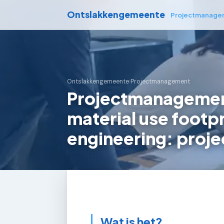
Ontslakkengemeente
Projectmanage
Ontslakkengemeente
›
Projectmanagement
Projectmanagemen
material use footpr
engineering: proje
Wat is het?