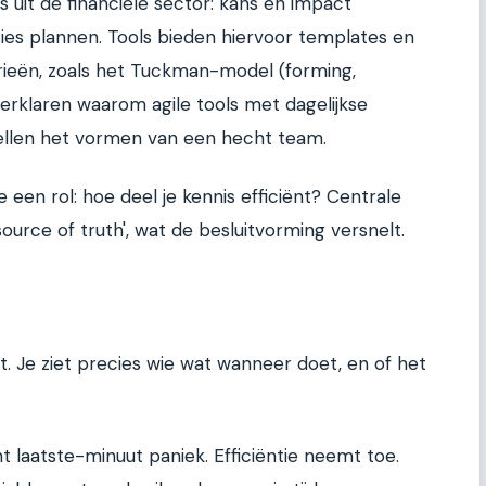
 uit de financiële sector: kans en impact
ties plannen. Tools bieden hiervoor templates en
ieën, zoals het Tuckman-model (forming,
verklaren waarom agile tools met dagelijkse
snellen het vormen van een hecht team.
 een rol: hoe deel je kennis efficiënt? Centrale
 source of truth', wat de besluitvorming versnelt.
t. Je ziet precies wie wat wanneer doet, en of het
 laatste-minuut paniek. Efficiëntie neemt toe.