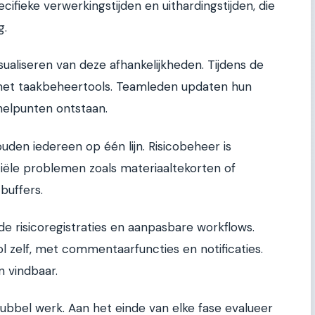
fieke verwerkingstijden en uithardingstijden, die
g.
sualiseren van deze afhankelijkheden. Tijdens de
j met taakbeheertools. Teamleden updaten hun
knelpunten ontstaan.
ouden iedereen op één lijn. Risicobeheer is
ntiële problemen zoals materiaaltekorten of
buffers.
e risicoregistraties en aanpasbare workflows.
l zelf, met commentaarfuncties en notificaties.
en vindbaar.
bbel werk. Aan het einde van elke fase evalueer