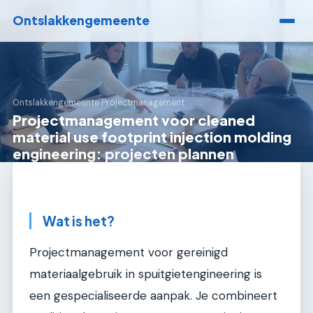
Ontslakkengemeente
Ontslakkengemeente
›
Projectmanagement
Projectmanagement voor cleaned
material use footprint injection molding
engineering: projecten plannen
Wat is het?
Projectmanagement voor gereinigd
materiaalgebruik in spuitgietengineering is
een gespecialiseerde aanpak. Je combineert