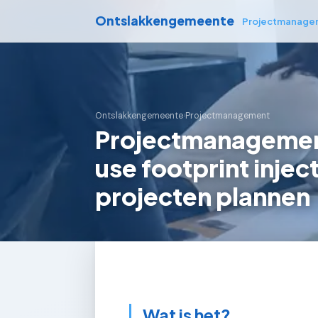
Ontslakkengemeente
Projectmanage
Ontslakkengemeente
›
Projectmanagement
Projectmanagement
use footprint inje
projecten plannen
Wat is het?