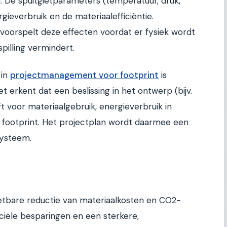
l. De spuitgietparameters (temperatuur, druk,
gieverbruik en de materiaalefficiëntie.
voorspelt deze effecten voordat er fysiek wordt
pilling vermindert.
 in
projectmanagement voor footprint
is
erkent dat een beslissing in het ontwerp (bijv.
t voor materiaalgebruik, energieverbruik in
le footprint. Het projectplan wordt daarmee een
systeem.
etbare reductie van materiaalkosten en CO2-
nanciële besparingen en een sterkere,