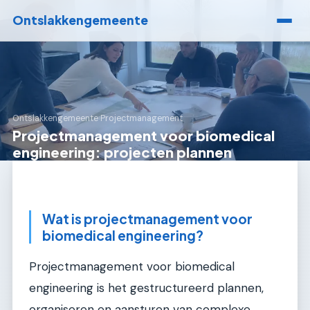
Ontslakkengemeente
Ontslakkengemeente
›
Projectmanagement
Projectmanagement voor biomedical
engineering: projecten plannen
Wat is projectmanagement voor
biomedical engineering?
Projectmanagement voor biomedical
engineering is het gestructureerd plannen,
organiseren en aansturen van complexe