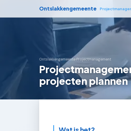
Ontslakkengemeente
Projectmanage
Ontslakkengemeente
›
Projectmanagement
Projectmanagemen
projecten plannen
Wat is het?