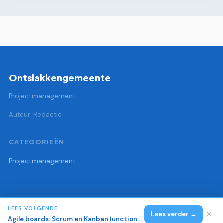
Ontslakkengemeente
Projectmanagement
Auteur: Redactie
CATEGORIEËN
Projectmanagement
LEES VOLGENDE
© 2026 Ontslakkengemeente
Alle rechten voorbehouden.
✕
Lees verder →
Agile boards: Scrum en Kanban functionaliteit in tools