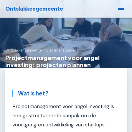
Ontslakkengemeente
Ontslakkengemeente
›
Projectmanagement
Projectmanagement voor angel
investing: projecten plannen
Wat is het?
Projectmanagement voor angel investing is
een gestructureerde aanpak om de
voortgang en ontwikkeling van startups