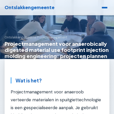
Ontslakkengemeente
Ontslakkengemeente
›
Projectmanagement
Projectmanagement voor anaerobically
digested material use footprint injection
molding engineering: projecten plannen
Wat is het?
Projectmanagement voor anaeroob
verteerde materialen in spuitgiettechnologie
is een gespecialiseerde aanpak. Je gebruikt