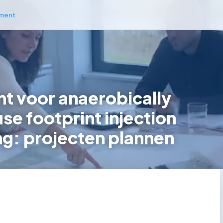
ment
 voor anaerobically
se footprint injection
ng: projecten plannen