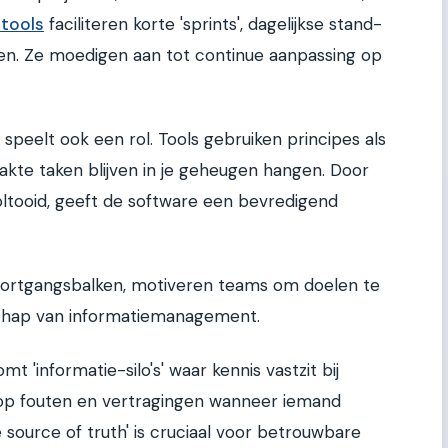
 tools
faciliteren korte 'sprints', dagelijkse stand-
ten. Ze moedigen aan tot continue aanpassing op
 speelt ook een rol. Tools gebruiken principes als
akte taken blijven in je geheugen hangen. Door
oltooid, geeft de software een bevredigend
oortgangsbalken, motiveren teams om doelen te
schap van informatiemanagement.
t 'informatie-silo's' waar kennis vastzit bij
co op fouten en vertragingen wanneer iemand
le source of truth' is cruciaal voor betrouwbare