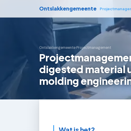
Ontslakkengemeente
Projectmanage
Ontslakkengemeente
›
Projectmanagement
Projectmanagement
digested material u
molding engineeri
Wat is het?