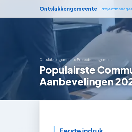
Ontslakkengemeente
Projectmanage
Ontslakkengemeente
›
Projectmanagement
Populairste Commu
Aanbevelingen 20
Eerste indruk