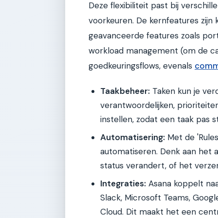
Deze flexibiliteit past bij verschi
voorkeuren. De kernfeatures zijn 
geavanceerde features zoals port
workload management (om de cap
goedkeuringsflows, evenals
commu
Taakbeheer:
Taken kun je verd
verantwoordelijken, prioriteite
instellen, zodat een taak pas s
Automatisering:
Met de 'Rules
automatiseren. Denk aan het 
status verandert, of het verz
Integraties:
Asana koppelt naa
Slack, Microsoft Teams, Goog
Cloud. Dit maakt het een centr