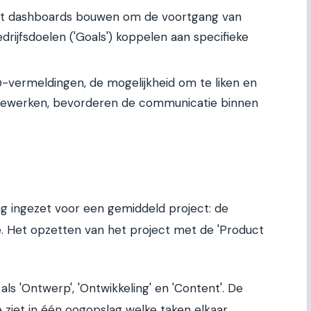
t dashboards bouwen om de voortgang van
drijfsdoelen ('Goals') koppelen aan specifieke
ermeldingen, de mogelijkheid om te liken en
 bewerken, bevorderen de communicatie binnen
 ingezet voor een gemiddeld project: de
. Het opzetten van het project met de 'Product
ls 'Ontwerp', 'Ontwikkeling' en 'Content'. De
e ziet in één oogopslag welke taken elkaar