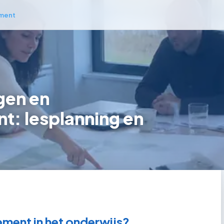
ment
gen en
: lesplanning en
ment in het onderwijs?