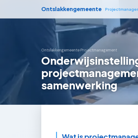
Ontslakkengemeente
Projectmanage
Ontslakkengemeente
›
Projectmanagement
Onderwijsinstellin
projectmanagement
samenwerking
Wat is projectmanage