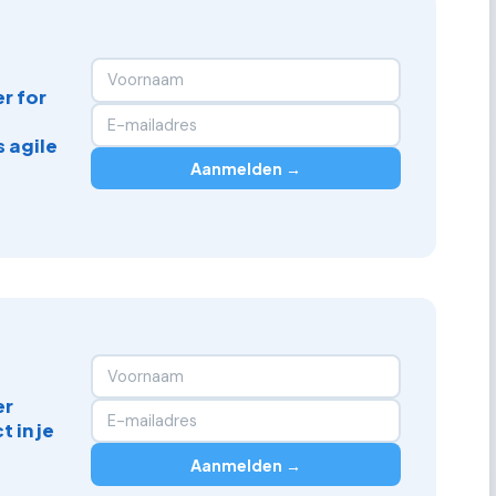
r for
 agile
Aanmelden →
er
 in je
Aanmelden →