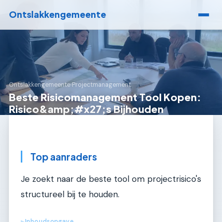
Ontslakkengemeente
Ontslakkengemeente
›
Projectmanagement
Beste Risicomanagement Tool Kopen:
Risico&amp;#x27;s Bijhouden
Top aanraders
Je zoekt naar de beste tool om projectrisico's
structureel bij te houden.
Inhoudsopgave
▶