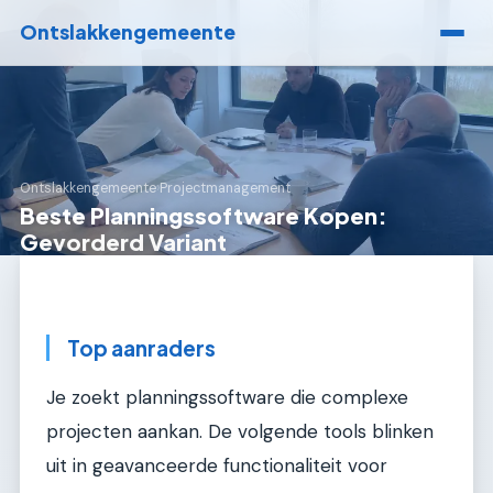
Ontslakkengemeente
Ontslakkengemeente
›
Projectmanagement
Beste Planningssoftware Kopen:
Gevorderd Variant
Top aanraders
Je zoekt planningssoftware die complexe
projecten aankan. De volgende tools blinken
uit in geavanceerde functionaliteit voor