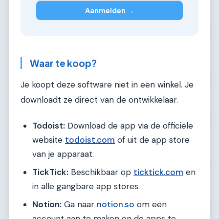
Aanmelden →
Waar te koop?
Je koopt deze software niet in een winkel. Je
downloadt ze direct van de ontwikkelaar.
Todoist:
Download de app via de officiële
website
todoist.com
of uit de app store
van je apparaat.
TickTick:
Beschikbaar op
ticktick.com
en
in alle gangbare app stores.
Notion:
Ga naar
notion.so
om een
account aan te maken en de apps te