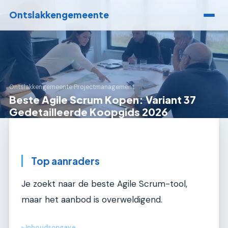
Ontslakkengemeente
Ontslakkengemeente
›
Projectmanagement
Beste Agile Scrum Kopen: Variant 37
Gedetailleerde Koopgids 2026
Top aanraders
Je zoekt naar de beste Agile Scrum-tool,
maar het aanbod is overweldigend.
Inhoudsopgave
▶