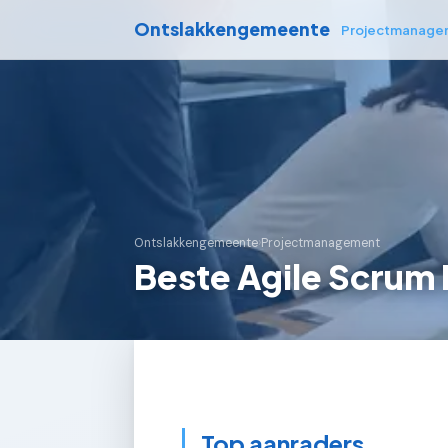
Ontslakkengemeente
Projectmanage
Ontslakkengemeente
›
Projectmanagement
Beste Agile Scrum 
Top aanraders