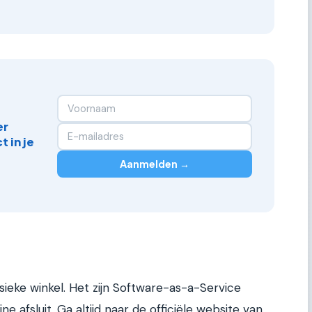
er
 in je
Aanmelden →
ysieke winkel. Het zijn Software-as-a-Service
ne afsluit. Ga altijd naar de officiële website van