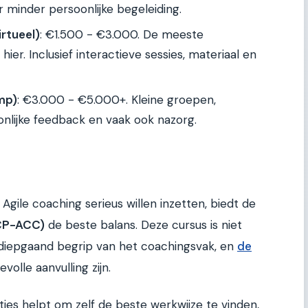
 minder persoonlijke begeleiding.
rtueel)
: €1.500 - €3.000. De meeste
hier. Inclusief interactieve sessies, materiaal en
mp)
: €3.000 - €5.000+. Kleine groepen,
onlijke feedback en vaak ook nazorg.
Agile coaching serieus willen inzetten, biedt de
ICP-ACC)
de beste balans. Deze cursus is niet
 diepgaand begrip van het coachingsvak, en
de
olle aanvulling zijn.
ties helpt om zelf de beste werkwijze te vinden,