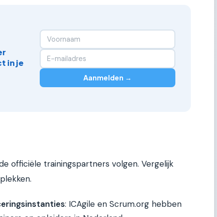
er
 in je
Aanmelden →
de officiële trainingspartners volgen. Vergelijk
 plekken.
ceringsinstanties
: ICAgile en Scrum.org hebben