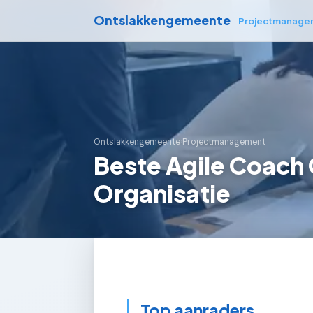
Ontslakkengemeente
Projectmanage
Ontslakkengemeente
›
Projectmanagement
Beste Agile Coach
Organisatie
Top aanraders